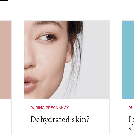
DURING PREGNANCY
DU
Dehydrated skin?
I
s