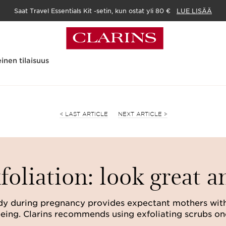
Saat Travel Essentials Kit -setin, kun ostat yli 80 €
LUE LISÄÄ
inen tilaisuus
<
LAST ARTICLE
NEXT ARTICLE
>
foliation: look great a
ody during pregnancy provides expectant mothers with 
eing. Clarins recommends using exfoliating scrubs on