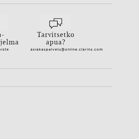
a-
Tarvitsetko
hjelma
apua?
piste
asiakaspalvelu@online.clarins.com