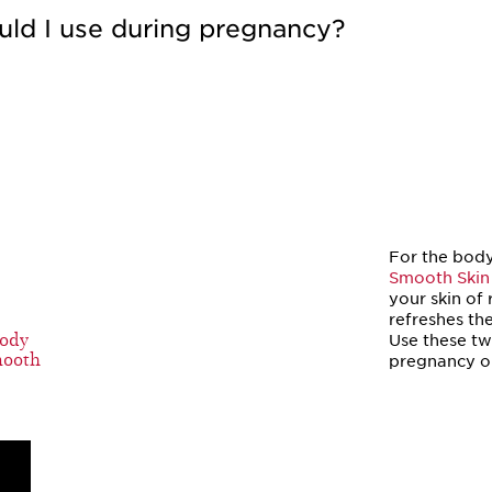
uld I use during pregnancy?
For the bod
Smooth Skin
your skin of 
refreshes the
Body
Use these tw
mooth
pregnancy on