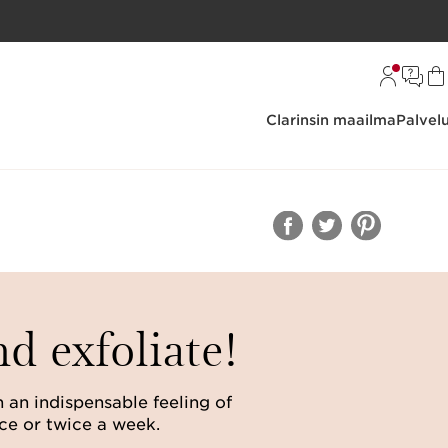
Clarinsin maailma
Palvel
nd exfoliate!
an indispensable feeling of
ce or twice a week.