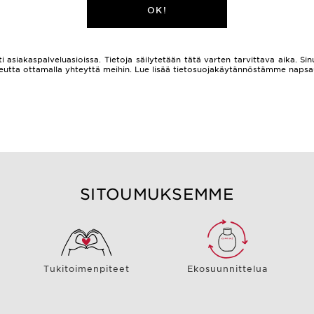
OK!
i asiakaspalveluasioissa. Tietoja säilytetään tätä varten tarvittava aika. Sinu
 oikeutta ottamalla yhteyttä meihin. Lue lisää tietosuojakäytännöstämme naps
SITOUMUKSEMME
Tukitoimenpiteet
Ekosuunnittelua