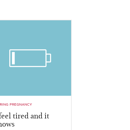
RING PREGNANCY
 feel tired and it
hows