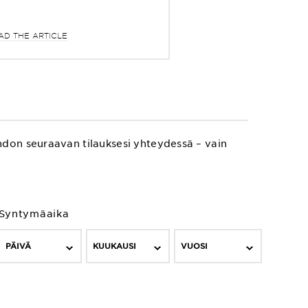
AD THE ARTICLE
hdon seuraavan tilauksesi yhteydessä – vain
Syntymäaika
PÄIVÄ
KUUKAUSI
VUOSI