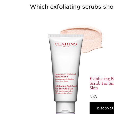
Which exfoliating scrubs sho
Exfoliating 
Scrub For S
Skin
N/A
DISCOVER