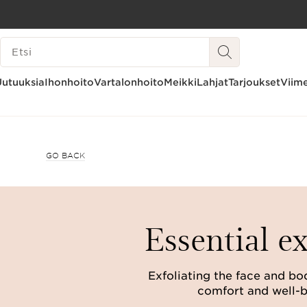
SIIRRY SISÄLTÖÖN
HAKUHISTORIA
SIIRRY ALATUNNISTEESEEN
Uutuuksia
Ihonhoito
Vartalonhoito
Meikki
Lahjat
Tarjoukset
Viime
GO BACK
Essential ex
Exfoliating the face and b
comfort and well-b