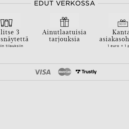
EDUT VERKOSSA
litse 3
Ainutlaatuisia
Kant
isnäytettä
tarjouksia
asiakaso
iin tilauksiin
1 euro = 1 